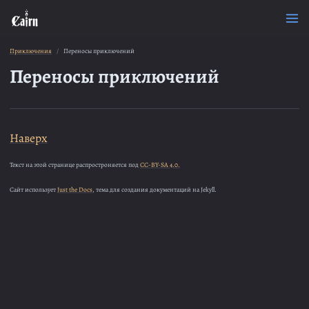
Приключения
Переносы приключений
Переносы приключений
Наверх
Текст на этой странице распростроняется под
CC-BY-SA 4.0.
Сайт использует
Just the Docs
, тема для создания документаций на Jekyll.