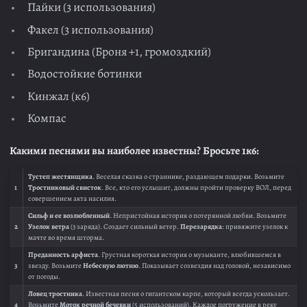
Пайки (3 использования)
Факел (3 использования)
Бригандина (Броня +1, громоздкий)
Водостойкие ботинки
Кинжал (к6)
Компас
Какими песнями вы наиболее известны? Бросьте 1к6:
Тустеп жестянщика
. Веселая сказка о страннике, раздающем подарки. Возьмите
1
Тростниковый свисток
. Все, кто его услышит, должны пройти проверку ВОЛ, перед
совершением акта насилия.
Сильф и ее возлюбленный
. Непристойная история о потерянной любви. Возьмите
2
Узелок ветра
(3 заряда). Создает сильный ветер.
Перезарядка
: привяжите узелок к
мачте во время шторма.
Преданность арфиста
. Грустная короткая история о музыканте, влюбившемся в
3
звезду. Возьмите
Небесную лютню
. Показывает созвездия над головой, независимо
от погоды.
Ловец тростника
. Известная песня о гигантском карпе, который всегда ускользает.
4
Возьмите
Моток речной бечевки
(5 использований). Каждое погружение в реку