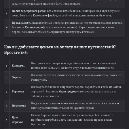
гарантирует улов, хотя он может быть неприятным.
Песня серебряного ручья
. Безмолвная колыбельная, имитирующая звук текущей
5
воды. Возьмите
Каменную флейту
, способной успокоить почти любую реку.
Дрозд на лугу
. Меланхоличная история, рассказанная хором сменяющихся голосов.
6
Возьмите
Гусиное перо
(1 использование, мелкое). Карта, нарисованная этим
пером, показывает самый быстрый путь между двумя точками.
Как вы добываете деньги на оплату ваших путешествий?
Бросьте 1к6:
Выступления в тавернах всегда обеспечивают вас жильем и едой,
1
Концерты
иногда даже чаевыми! Начните игру с дополнительными 1к6 зм.
Вы защищаете тех, кто боится путешествовать в одиночку. Возьмите
2
Охрана
Рапиру (к8).
Вы покупаете дешево и продаете дорого, зарабатывая себе на жизнь
3
Торговля
торговлей. Возьмите
Один предмет
стоимостью до 20 золотых из
таблицы снаряжения.
Вы доставляете «деликатные» посылки по всей земле. У вас есть как
4
Перевозка
минимум один контакт в любом крупном городе.
Сквозь бурные воды и опасные ветра вы всегда обеспечиваете
Друг
5
прибытие корабля к месту назначения. Для вас проезд всегда
моряков
бесплатен.