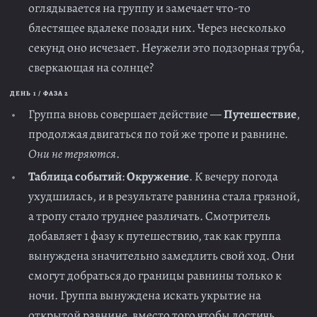
оглядывается на группу и замечает что-то
блестящее вдалеке позади них. Через несколько
секунд оно исчезает. Неужели это подзорная труба,
сверкающая на солнце?
ДЕНЬ 1 / ФАЗА 2
Группа вновь совершает действие —
Путешествие
,
продолжая двигаться по той же тропе и равнине.
Они не теряются
.
Таблица событий
:
Окружение
. К вечеру погода
ухудшилась, и в результате равнина стала грязной,
а тропу стало труднее различать. Смотритель
добавляет 1 фазу к путешествию, так как группа
вынуждена значительно замедлить свой ход. Они
смогут добраться до границы равнины только к
ночи. Группа вынуждена искать укрытие на
открытой равнине, вместо того чтобы достичь