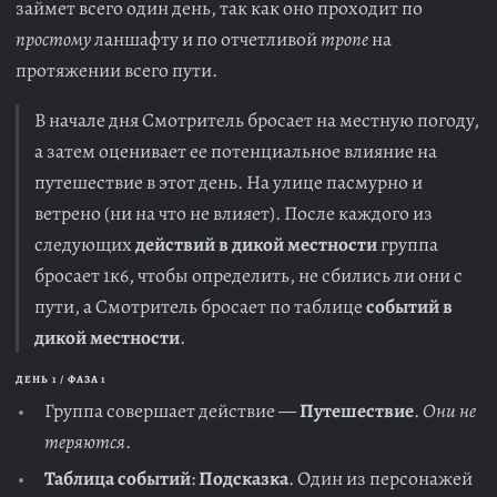
займет всего один день, так как оно проходит по
простому
ланшафту и по отчетливой
тропе
на
протяжении всего пути.
В начале дня Смотритель бросает на местную погоду,
а затем оценивает ее потенциальное влияние на
путешествие в этот день. На улице пасмурно и
ветрено (ни на что не влияет). После каждого из
следующих
действий в дикой местности
группа
бросает 1к6, чтобы определить, не сбились ли они с
пути, а Смотритель бросает по таблице
событий в
дикой местности
.
ДЕНЬ 1 / ФАЗА 1
Группа совершает действие —
Путешествие
.
Они не
теряются
.
Таблица событий
:
Подсказка
. Один из персонажей