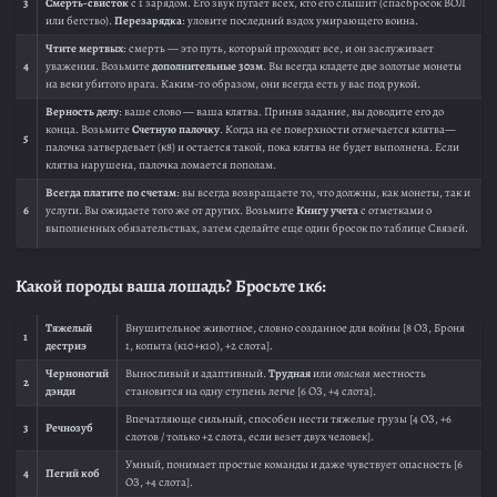
3
Смерть-свисток
с 1 зарядом. Его звук пугает всех, кто его слышит (спасбросок ВОЛ
или бегство).
Перезарядка
: уловите последний вздох умирающего воина.
Чтите мертвых
: смерть — это путь, который проходят все, и он заслуживает
4
уважения. Возьмите
дополнительные 30зм
. Вы всегда кладете две золотые монеты
на веки убитого врага. Каким-то образом, они всегда есть у вас под рукой.
Верность делу
: ваше слово — ваша клятва. Приняв задание, вы доводите его до
конца. Возьмите
Счетную палочку
. Когда на ее поверхности отмечается клятва—
5
палочка затвердевает (к8) и остается такой, пока клятва не будет выполнена. Если
клятва нарушена, палочка ломается пополам.
Всегда платите по счетам
: вы всегда возвращаете то, что должны, как монеты, так и
6
услуги. Вы ожидаете того же от других. Возьмите
Книгу учета
с отметками о
выполненных обязательствах, затем сделайте еще один бросок по таблице Связей.
Какой породы ваша лошадь? Бросьте 1к6:
Тяжелый
Внушительное животное, словно созданное для войны [8 ОЗ, Броня
1
дестриэ
1, копыта (к10+к10), +2 слота].
Черноногий
Выносливый и адаптивный.
Трудная
или
опасная
местность
2
дэнди
становится на одну ступень легче [6 ОЗ, +4 слота].
Впечатляюще сильный, способен нести тяжелые грузы [4 ОЗ, +6
3
Речнозуб
слотов / только +2 слота, если везет двух человек].
Умный, понимает простые команды и даже чувствует опасность [6
4
Пегий коб
ОЗ, +4 слота].