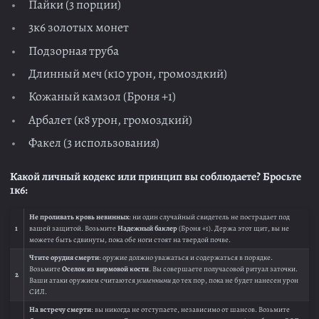
Пайки (3 порции)
3к6 золотых монет
Подзорная труба
Длинный меч (к10 урон, громоздкий)
Кожаный камзол (Броня +1)
Арбалет (к8 урон, громоздкий)
Факел (3 использования)
Какой личный кодекс или принцип вы соблюдаете? Бросьте
1к6:
Не проливать кровь невинных
: ни один случайный свидетель не пострадает под
1
вашей защитой. Возьмите
Надежный баклер
(Броня +1). Держа этот щит, вы не
можете быть сдвинуты, пока обе ноги стоят на твердой почве.
Чтите орудия смерти
: оружие должно уважаться и содержаться в порядке.
Возьмите
Оселок из вирмовой кости
. Вы совершаете получасовой ритуал заточки.
2
Ваши атаки оружием считаются
усиленными
до тех пор, пока не будет нанесен урон
СИЛ.
На встречу смерти
: вы никогда не отступаете, независимо от шансов. Возьмите