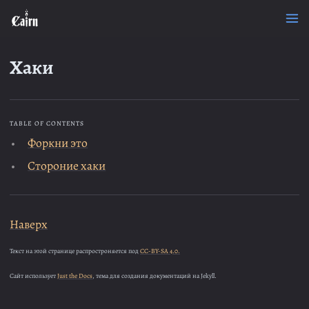
Хаки
TABLE OF CONTENTS
Форкни это
Стороние хаки
Наверх
Текст на этой странице распростроняется под
CC-BY-SA 4.0.
Сайт использует
Just the Docs
, тема для создания документаций на Jekyll.