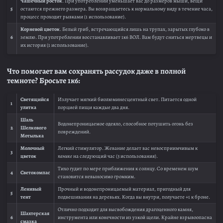
Чашечный росток
. При употреблении уменьшает вас до размеров мыши, вещи
5
остаются прежнего размера. Вы возвращаетесь к нормальному виду в течение часа,
процесс проходит рывками (1 использование).
Корневой цветок
. Белый гриб, встречающийся лишь на трупах, зарытых глубоко в
6
землю. При употреблении восстанавливает 1к6 ВОЛ. Вам будут сниться мертвецы и
их история (1 использование).
Что помогает вам сохранять рассудок даже в полной
темноте? Бросьте 1к6:
Светящийся
Излучает мягкий биолюминесцентный свет. Питается одной
1
улитка
порцией пищи каждые два дня.
Шаль
Водонепроницаемое одеяло, способное потушить огонь без
2
Шелкового
повреждений.
Мотылька
Молочный
Легкий стимулятор. Жевание делает вас невосприимчивым к
3
цветок
панике
на следующий час (3 использования).
Тихо гудит по мере приближения к солнцу. Со временем шум
4
Светокомпас
становится невыносимо громким.
Ленивый
Прочный и водонепроницаемый материал, пригодный для
5
тент
подвешивания на деревьях. Когда вы внутри, получаете +1 к броне.
Отлично подходит для высвобождения драгоценного камня,
Шахтерская
6
инструмента или конечности из узкой щели. Крайне взрывоопасна
смазка