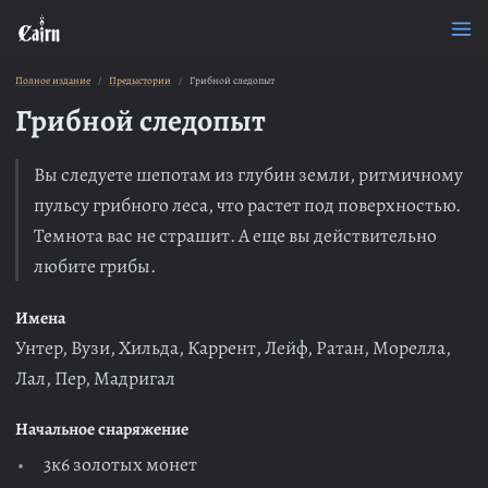
Полное издание
Предыстории
Грибной следопыт
Грибной следопыт
Вы следуете шепотам из глубин земли, ритмичному
пульсу грибного леса, что растет под поверхностью.
Темнота вас не страшит. А еще вы действительно
любите грибы.
Имена
Унтер, Вузи, Хильда, Каррент, Лейф, Ратан, Морелла,
Лал, Пер, Мадригал
Начальное снаряжение
3к6 золотых монет