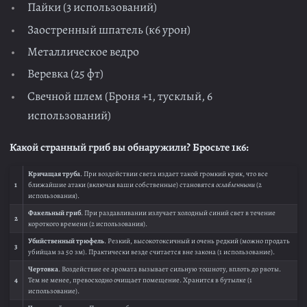
Пайки (3 использований)
Заостренный шпатель (к6 урон)
Металлическое ведро
Веревка (25 фт)
Свечной шлем (Броня +1, тусклый, 6
использований)
Какой странный гриб вы обнаружили? Бросьте 1к6:
Кричащая труба
. При воздействии света издает такой громкий крик, что все
1
ближайшие атаки (включая ваши собственные) становятся
ослабленными
(2
использования).
Факельный гриб
. При раздавливании излучает холодный синий свет в течение
2
короткого времени (2 использования).
Убийственный трюфель
. Резкий, высокотоксичный и очень редкий (можно продать
3
убийцам за 50 зм). Практически везде считается вне закона (1 использование).
Чертовка
. Воздействие ее аромата вызывает сильную тошноту, вплоть до рвоты.
4
Тем не менее, превосходно очищает помещение. Хранится в бутылке (1
использование).