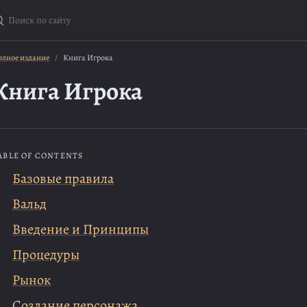
оиск по сайту
лное издание
Книга Игрока
Книга Игрока
ABLE OF CONTENTS
Базовые правила
Вальд
Введение и Принципы
Процедуры
Рынок
Создание персонажа